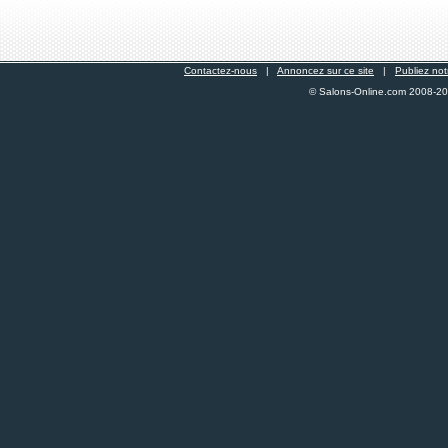
Contactez-nous
|
Annoncez sur ce site
|
Publiez not
© Salons-Online.com 2008-2011